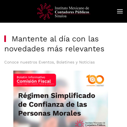
Skip
to
main
content
Mantente al día con las
novedades más relevantes
Conoce nuestros Eventos, Boletines y Noticias