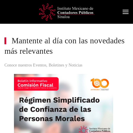
Skip
to
main
content
Mantente al día con las novedades
más relevantes
Conoce nuestros Eventos, Boletines y Noticias